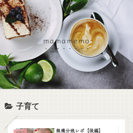
mamamemo
子育て
無痛分娩レポ【後編】
子育て