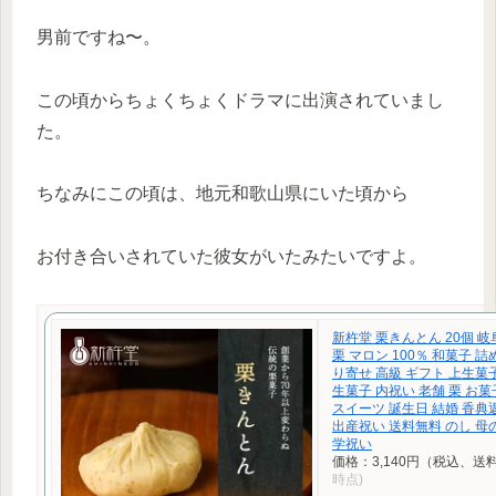
男前ですね〜。
この頃からちょくちょくドラマに出演されていまし
た。
ちなみにこの頃は、地元和歌山県にいた頃から
お付き合いされていた彼女がいたみたいですよ。
新杵堂 栗きんとん 20個 岐
栗 マロン 100％ 和菓子 
り寄せ 高級 ギフト 上生菓
生菓子 内祝い 老舗 栗 お
スイーツ 誕生日 結婚 香典
出産祝い 送料無料 のし 母
学祝い
価格：3,140円（税込、送料
時点)