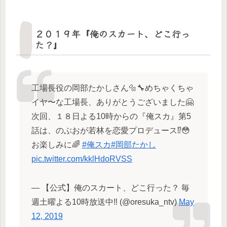
２０１９年『俺のスカート、どこ行っ
た？』
工場長役の岡部たかしさん🔩🔧めちゃくちゃ
イヤ〜な工場長、ありがとうございました🤗
次回、１８日よる10時からの『俺スカ』第5
話は、のぶおが若林を恋愛プロデュース⁉️😳
お楽しみに🌈
#俺スカ
#岡部たかし
pic.twitter.com/kklHdoRVSS
— 【公式】俺のスカート、どこ行った？ 毎
週土曜よる10時放送中‼️ (@oresuka_ntv)
May
12, 2019