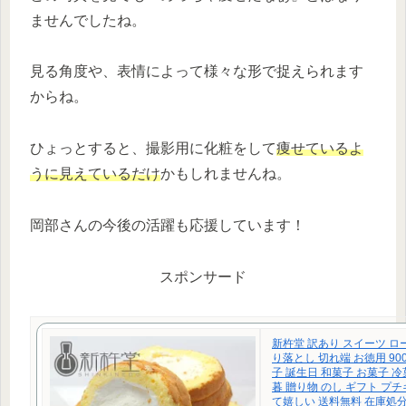
ませんでしたね。
見る角度や、表情によって様々な形で捉えられます
からね。
ひょっとすると、撮影用に化粧をして
痩せているよ
うに見えているだけ
かもしれませんね。
岡部さんの今後の活躍も応援しています！
スポンサード
新杵堂 訳あり スイーツ ロ
り落とし 切れ端 お徳用 900
子 誕生日 和菓子 お菓子 冷
暮 贈り物 のし ギフト プ
て嬉しい 送料無料 在庫処分