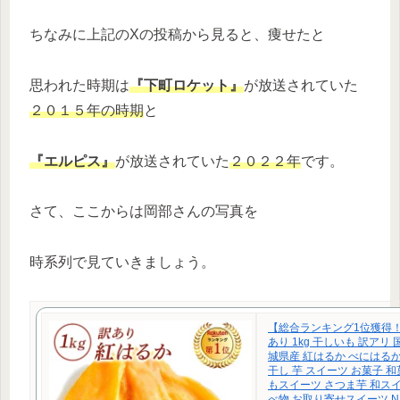
ちなみに上記のXの投稿から見ると、痩せたと
思われた時期は
『下町ロケット』
が放送されていた
２０１５年の時期
と
『エルピス』
が放送されていた
２０２２年
です。
さて、ここからは岡部さんの写真を
時系列で見ていきましょう。
【総合ランキング1位獲得！
あり 1kg 干しいも 訳アリ 
城県産 紅はるか べにはる
干し 芋 スイーツ お菓子 
もスイーツ さつま芋 和スイ
べ物 お取り寄せスイーツ N