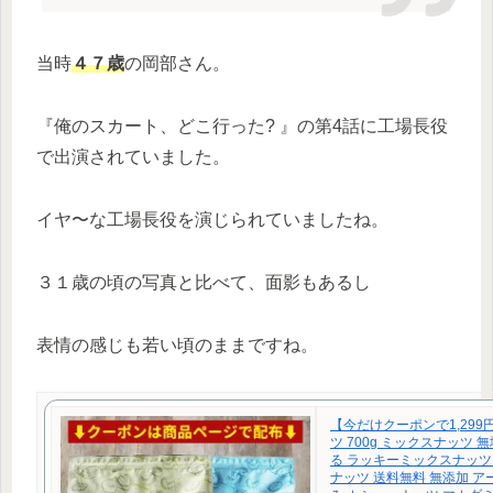
当時
４７歳
の岡部さん。
『俺のスカート、どこ行った? 』の第4話に工場長役
で出演されていました。
イヤ〜な工場長役を演じられていましたね。
３１歳の頃の写真と比べて、面影もあるし
表情の感じも若い頃のままですね。
【今だけクーポンで1,299
ツ 700g ミックスナッツ 無
る ラッキーミックスナッツ
ナッツ 送料無料 無添加 ア