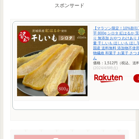
スポンサード
【マラソン限定！10%割引
芋 800g シロタ 紅はるか 
り 無添加 おやつ わけあり
量 干しいも ほしいも ほし
国産 送料無料 添加物不使用
物繊維 和菓子 お菓子 さつ
ん
価格：1,512円（税込、送
(2024/4/9時点)