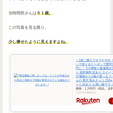
当時岡部さんは
５１歳。
この写真を見る限り、
少し痩せたように見えますよね。
＼3袋ご購入でオマケ付き
いで使えるクーポンで驚愕1
円に／【今季限り数量限定
ト 送料無料 訳あり スイー
37種類から1種が選べる 
ルの 贅沢 割れチョコ 250
ート 訳あり お買い物マラソン
価格：1,200円（税込、送
(2024/4/9時点)