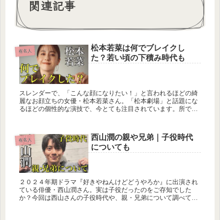
関連記事
松本若菜は何でブレイクし
有名人
た？若い頃の下積み時代も
スレンダーで、「こんな顔になりたい！」と言われるほどの綺
麗なお顔立ちの女優・松本若菜さん。「松本劇場」と話題にな
るほどの個性的な演技で、今とても注目されています。所で、
松本若菜さんは一体何でブレイクされたのでしょうか。気にな
っている人も多い...
西山潤の親や兄弟｜子役時代
有名人
についても
２０２４年期ドラマ『好きやねんけどどうやろか』に出演され
ている俳優・西山潤さん。実は子役だったのをご存知でした
か？今回は西山さんの子役時代や、親・兄弟について調べてみ
ましたので、ぜひ最後までご覧ください。西山潤の年齢や身
長、血液型や出身生年...