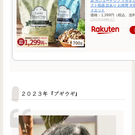
み カシューナッツ マカダ
スト投函 訳あり お得用 大
イエット
価格：1,399円（税込、送
(2024/4/9時点)
２０２３年『ブギウギ』