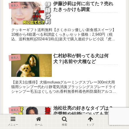
伊藤沙莉は何に出てた？売れ
有名人
たきっかけも調査
クッキーギフト送料無料【さくホロッ優しい新食感スイーツ】
10種から4箱選べる和讃盆くっきぃセット価格：2,940円（税
込、送料無料)(2024/4/1時点)楽天で購入連続テレビ小説『虎に
翼』に主演として出演されている今注目の女優・伊藤沙莉さ...
仁村紗和が飼ってる犬は何
有名人
犬？|名前や犬種など
【楽天1位獲得】犬猫mofuwaグルーミングスプレー300ml犬用
猫用シャンプー代わり静電気消臭ブラッシングスプレードライ
シャンプー毛玉ほぐしもつれ香料無香料着色料防腐剤アルコー
ル不使用換毛期価格：2,970円（税込、送料無料)(2024/...
池松壮亮の好きなタイプは？
有名人
恋愛観や結婚についても言及
メニュー
ホーム
検索
トップ
サイドバー