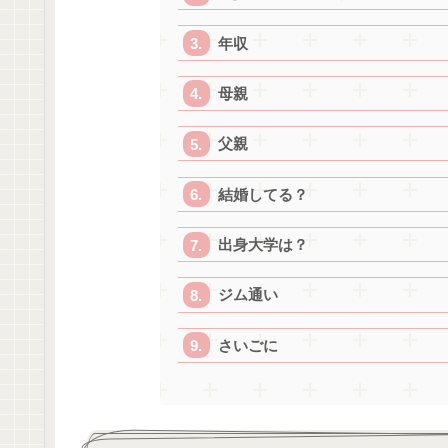
年収
母親
父親
結婚してる？
出身大学は？
ジム通い
さいごに