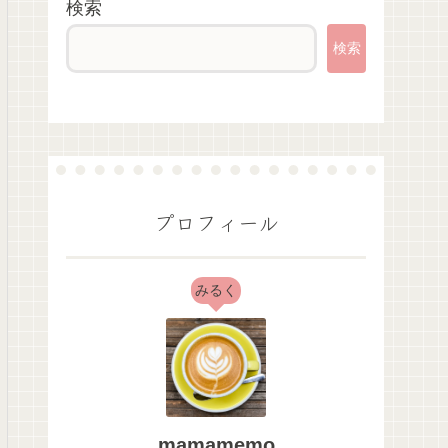
検索
検索
プロフィール
みるく
mamamemo