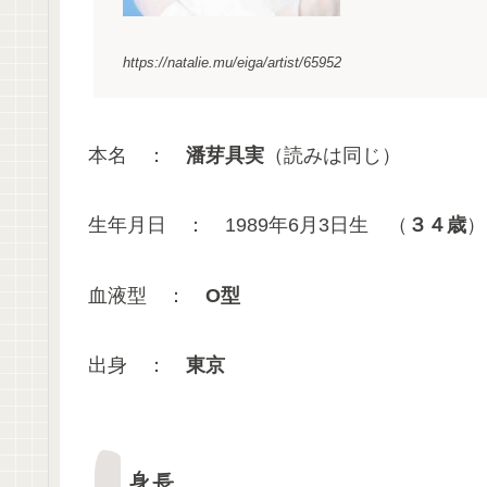
https://natalie.mu/eiga/artist/65952
本名 ：
潘芽具実
（読みは同じ）
生年月日 ： 1989年6月3日生 （
３４歳
）
血液型 ：
O型
出身 ：
東京
身長