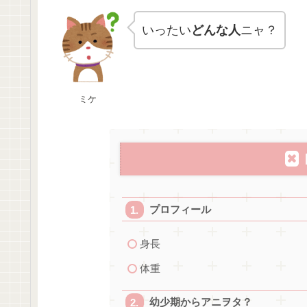
いったい
どんな人
ニャ？
ミケ
プロフィール
身長
体重
幼少期からアニヲタ？