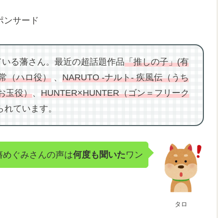
ポンサード
ている藩さん。最近の超話題作品
「推しの子」(有
日常（ハロ役）
、
NARUTO -ナルト- 疾風伝（うち
（お玉役）
、
HUNTER×HUNTER（ゴン＝フリーク
られています。
藩めぐみさんの声は
何度も聞いた
ワン
タロ