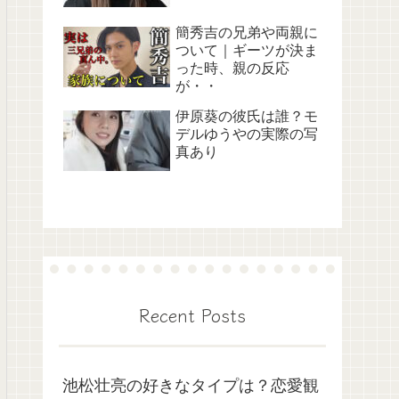
簡秀吉の兄弟や両親に
ついて｜ギーツが決ま
った時、親の反応
が・・
伊原葵の彼氏は誰？モ
デルゆうやの実際の写
真あり
Recent Posts
池松壮亮の好きなタイプは？恋愛観