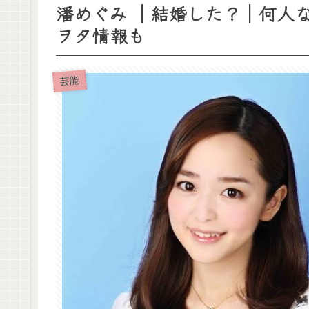
潘めぐみ ｜結婚した？｜何人
ヲタ情報も
芸能