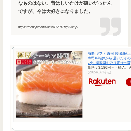
なものはない。昔はしいたけが嫌いだったん
ですが、今は大好きになりました。
https://thetv.jp/news/detail/129129/p3/amp/
海鮮 ギフト 寿司 [冷蔵]極
寿司を福井から 届いたそ
い[生鯖寿司お取り寄せの萩
価格：3,186円～（税込、
(2024/1/7時点)