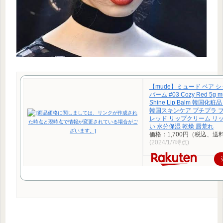
【mude】ミュード ベア 
バーム #03 Cozy Red 5g m
Shine Lip Balm 韓国化
韓国スキンケア プチプラ 
レッド リップクリーム リ
い 水分保湿 乾燥 唇荒れ
価格：1,700円（税込、送
(2024/1/7時点)