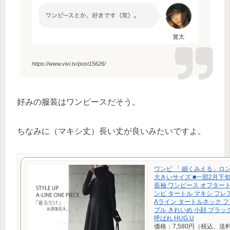
https://www.vivi.tv/post15626/
好みの服装はワンピースだそう。
ちなみに（マキシ丈）長い丈が良いみたいですよ。
ワンピ 「 細くみえる」ロ
大きいサイズ ■一部2月下旬
長袖 ワンピース オフター
ンピ タートル マキシ フ
Aライン タートルネック フ
プル きれいめ 小顔 ブラック
呼ばれ HUG.U
価格：7,580円（税込、送料