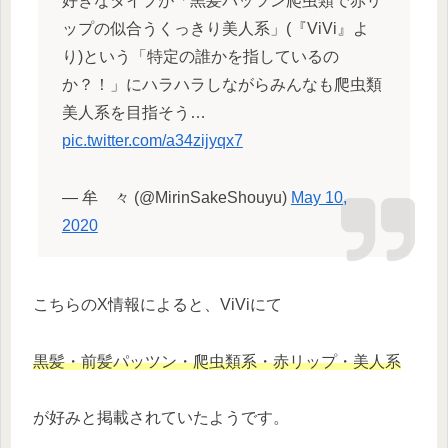
好きなタイプが「黒髪パッツン爬虫類で赤リ
ップの似合うくっきり美人系」(『ViVi』よ
り)という「特定の誰かを指しているの
か？！」にハラハラしながらみんなも爬虫類
美人系を目指そう…
pic.twitter.com/a34zijyqx7
— 牟ゝ々 (@MirinSakeShouyu)
May 10,
2020
こちらのX情報によると、ViViにて
黒髪・前髪パッツン・爬虫類系・赤リップ・美人系
が好みと掲載されていたようです。