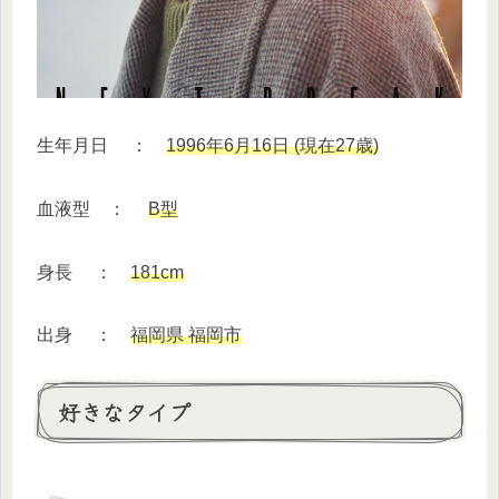
生年月日 ：
1996年6月16日 (現在27歳)
血液型 ：
B型
身長 ：
181cm
出身 ：
福岡県 福岡市
好きなタイプ