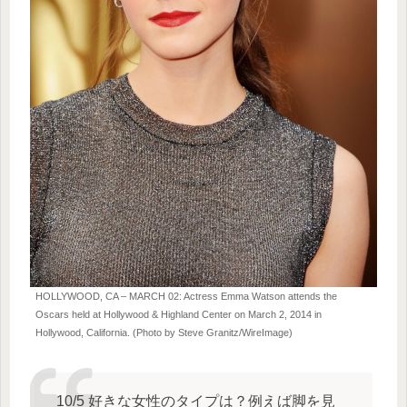
HOLLYWOOD, CA – MARCH 02: Actress Emma Watson attends the
Oscars held at Hollywood & Highland Center on March 2, 2014 in
Hollywood, California. (Photo by Steve Granitz/WireImage)
10/5 好きな女性のタイプは？例えば脚を見