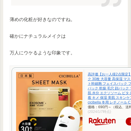
薄めの化粧が好きなのですね。
確かにナチュラルメイクは
万人にウケるような印象です。
高評価【お一人様2点限定
ク 30枚 大容量 高保湿 マスク
ト幹細胞 フェイスパック 
パック 乾燥 毛穴 顔パック
肌 水分 エクソソーム ビタ
着 キメ 保湿 美肌 スキンケ
cicibella 冬用 レチノール C
価格：690円～（税込、送
(2024/1/7時点)