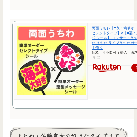
両面うちわ【□表：簡単オー
セレクトタイプ】×【■裏
ジ シール】 コンサートう
わ うちわ ライブうちわ 
手作り
価格：4,440円（税込、送料
時点)
まとめ・佐藤寛太の好きなタイプはア