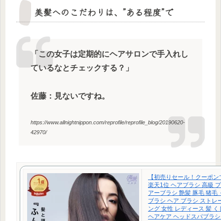
美髪へのこだわりは、”ある程度”で
「この女子は定期的にヘアサロンで手入れし
ているなとチェックする？」
佐藤：見ないですね。
https://www.allnightnippon.com/reprofile/reprofile_blog/20190620-
42970/
【初売りセール！クーポンで
楽天1位 ヘアブラシ 高級 
アーブラシ 艶髪 豚毛 猪毛
ブラシ ヘア ブラシ ストレ
ング 女性 レディース 髪 く
ヘアケア ヘッドスパブラシ