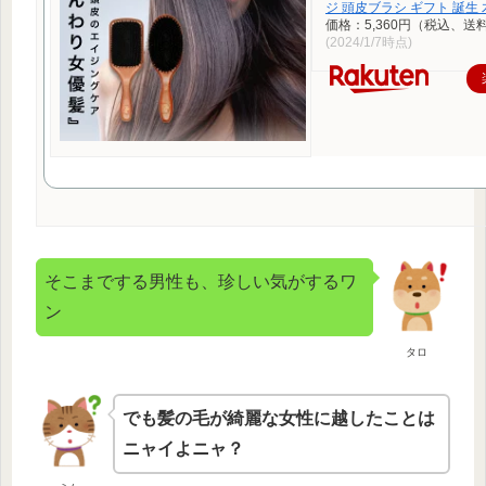
ジ 頭皮ブラシ ギフト 誕生 
価格：5,360円（税込、送
(2024/1/7時点)
そこまでする男性も、珍しい気がするワ
ン
タロ
でも髪の毛が綺麗な女性に越したことは
ニャイよニャ？